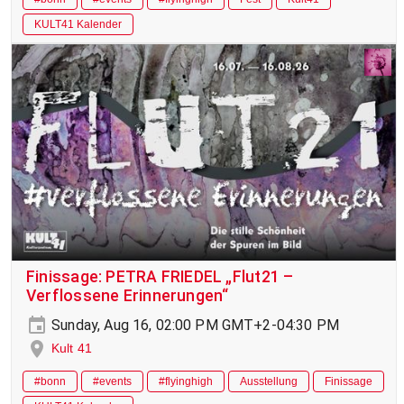
KULT41 Kalender
Finissage: PETRA FRIEDEL „Flut21 –
Verflossene Erinnerungen“
Sunday, Aug 16, 02:00 PM GMT+2-04:30 PM
Kult 41
#bonn
#events
#flyinghigh
Ausstellung
Finissage