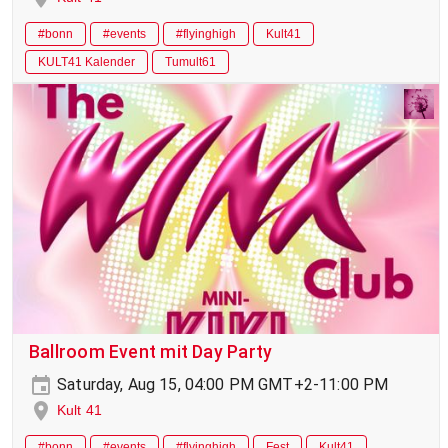
#bonn
#events
#flyinghigh
Kult41
KULT41 Kalender
Tumult61
Ballroom Event mit Day Party
Saturday, Aug 15, 04:00 PM GMT+2-11:00 PM
Kult 41
#bonn
#events
#flyinghigh
Fest
Kult41