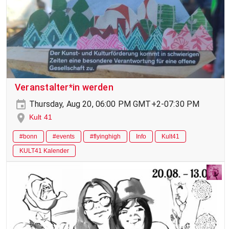
Veranstalter*in werden
Thursday, Aug 20, 06:00 PM GMT+2-07:30 PM
Kult 41
#bonn
#events
#flyinghigh
Info
Kult41
KULT41 Kalender