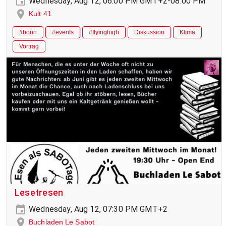
Wednesday, Aug 12, 06:00 PM GMT+2-08:00 PM
Kult 41
#bonn
#events
#flyinghigh
Diskussion
Klima
Vortrag
Lesetresen
Wednesday, Aug 12, 07:30 PM GMT+2
Buchladen Le Sabot