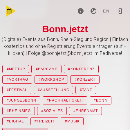
EN
Bonn.jetzt
(Digitale) Events aus Bonn, Rhein-Sieg und Region | Einfach
kostenlos und ohne Registrierung Events eintragen (auf +
klicken) | Folge @bonnjetzt@bonn.jetzt im Fediverse!
#MEETUP
#BARCAMP
#KONFERENZ
#VORTRAG
#WORKSHOP
#KONZERT
#FESTIVAL
#AUSSTELLUNG
#TANZ
#JUNGESBONN
#NACHHALTIGKEIT
#BONN
#RHEINSIEG
#SOZIALES
#EHRENAMT
#DIGITAL
#FREIZEIT
#MUSIK