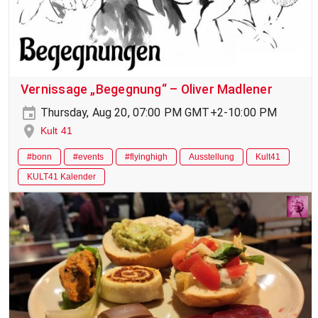
Vernissage „Begegnung“ – Oliver Madlener
Thursday, Aug 20, 07:00 PM GMT+2-10:00 PM
Kult 41
#bonn
#events
#flyinghigh
Ausstellung
Kult41
KULT41 Kalender