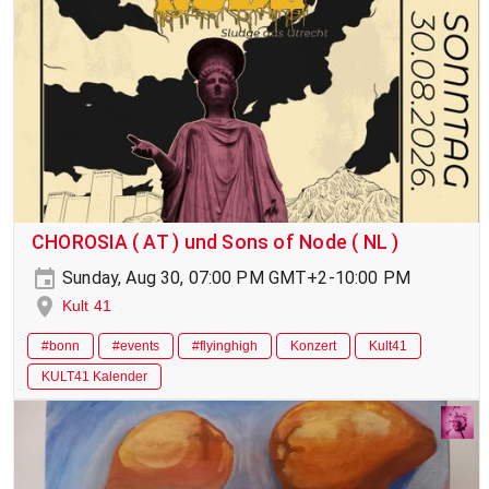
CHOROSIA ( AT ) und Sons of Node ( NL )
Sunday, Aug 30, 07:00 PM GMT+2-10:00 PM
Kult 41
#bonn
#events
#flyinghigh
Konzert
Kult41
KULT41 Kalender