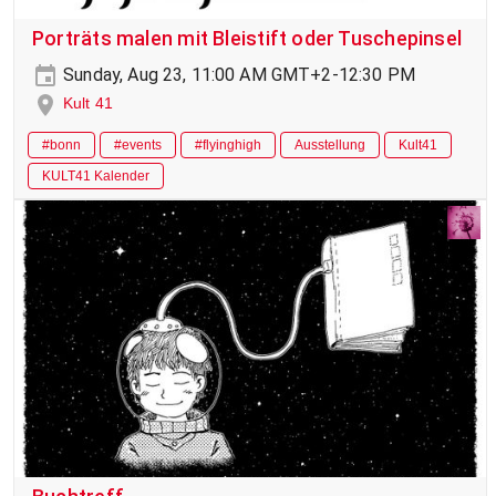
Porträts malen mit Bleistift oder Tuschepinsel
Sunday, Aug 23, 11:00 AM GMT+2-12:30 PM
Kult 41
#bonn
#events
#flyinghigh
Ausstellung
Kult41
KULT41 Kalender