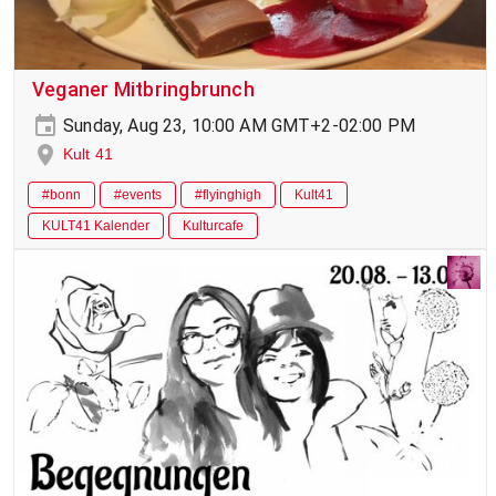
Veganer Mitbringbrunch
Sunday, Aug 23, 10:00 AM GMT+2-02:00 PM
Kult 41
#bonn
#events
#flyinghigh
Kult41
KULT41 Kalender
Kulturcafe