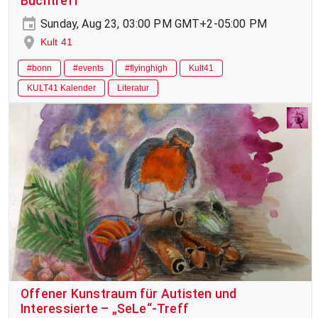
Buchtreff
Sunday, Aug 23, 03:00 PM GMT+2-05:00 PM
Kult 41
#bonn
#events
#flyinghigh
Kult41
KULT41 Kalender
Literatur
Offener Kunstraum für Autisten und
Interessierte – „SeLe“-Treff