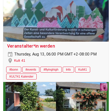
Veranstalter*in werden
Thursday, Aug 13, 06:00 PM GMT+2-08:00 PM
Kult 41
#bonn
#events
#flyinghigh
Info
Kult41
KULT41 Kalender