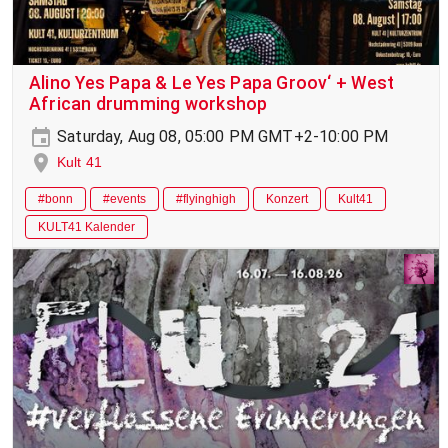
Alino Yes Papa & Le Yes Papa Groov‘ + West
African drumming workshop
Saturday, Aug 08, 05:00 PM GMT+2-10:00 PM
Kult 41
#bonn
#events
#flyinghigh
Konzert
Kult41
KULT41 Kalender