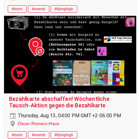
#bonn
#events
#flyinghigh
Bezahlkarte abschaffen! Wöchentliche
Tausch-Aktion gegen die Bezahlkarte
Thursday, Aug 13, 04:00 PM GMT+2-06:00 PM
Oscar-Romero-Haus
#bonn
#events
#flyinghigh