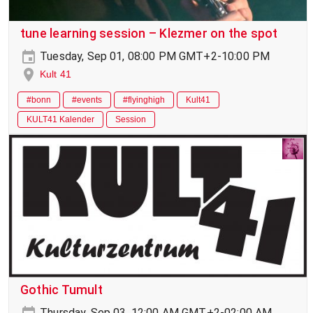
tune learning session – Klezmer on the spot
Tuesday, Sep 01, 08:00 PM GMT+2-10:00 PM
Kult 41
#bonn
#events
#flyinghigh
Kult41
KULT41 Kalender
Session
Gothic Tumult
Thursday, Sep 03, 12:00 AM GMT+2-02:00 AM