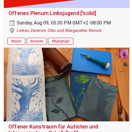
Offenes Plenum Linksjugend ['solid]
Sunday, Aug 09, 05:30 PM GMT+2-08:00 PM
Linkes Zentrum Otto und Margarethe Renois
#bonn
#events
#flyinghigh
Offener Kunstraum für Autisten und