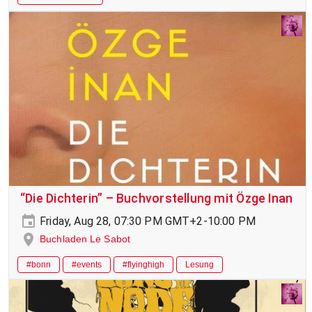
“Die Dichterin” – Buchvorstellung mit Özge Inan
Friday, Aug 28, 07:30 PM GMT+2-10:00 PM
Buchladen Le Sabot
#bonn
#events
#flyinghigh
Lesung