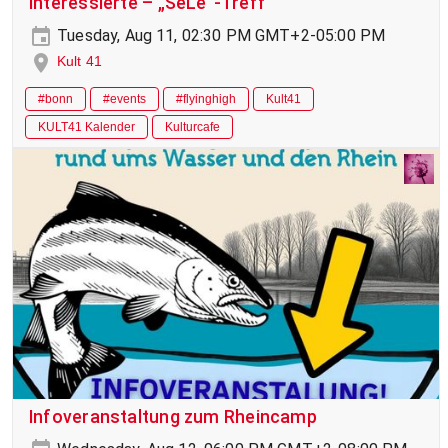
Interessierte – „SeLe“-Treff
Tuesday, Aug 11, 02:30 PM GMT+2-05:00 PM
Kult 41
#bonn
#events
#flyinghigh
Kult41
KULT41 Kalender
Kulturcafe
Infoveranstaltung zum Rheincamp