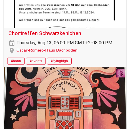
Chortreffen Schwarzkehlchen
Thursday, Aug 13, 06:00 PM GMT+2-08:00 PM
Oscar-Romero-Haus Dachboden
#bonn
#events
#flyinghigh