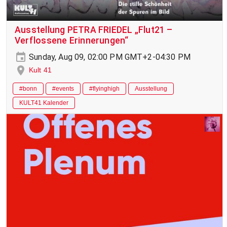
Ausstellung PETRA FRIEDEL „Flut21 –
Verflossene Erinnerungen“
Sunday, Aug 09, 02:00 PM GMT+2-04:30 PM
Kult 41
#bonn
#events
#flyinghigh
Ausstellung
KULT41 Kalender