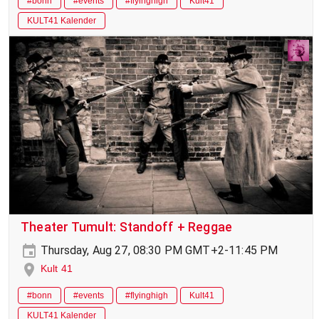
#bonn
#events
#flyinghigh
Kult41
KULT41 Kalender
Theater Tumult: Standoff + Reggae
Thursday, Aug 27, 08:30 PM GMT+2-11:45 PM
Kult 41
#bonn
#events
#flyinghigh
Kult41
KULT41 Kalender