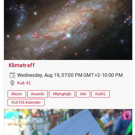
Klimatreff
Wednesday, Aug 19, 07:00 PM GMT+2-10:00 PM
Kult 41
#bonn
#events
#flyinghigh
Info
Kult41
KULT41 Kalender