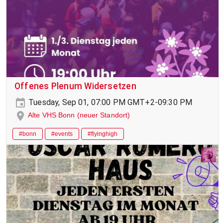
Offenes Plenum Widersetzen
Tuesday, Sep 01, 07:00 PM GMT+2-09:30 PM
Alte VHS Bonn (neuer Standort)
#bonn
#events
#flyinghigh