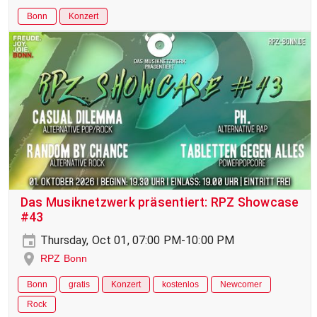
Bonn
Konzert
Das Musiknetzwerk präsentiert: RPZ Showcase
#43
Thursday, Oct 01, 07:00 PM-10:00 PM
RPZ Bonn
Bonn
gratis
Konzert
kostenlos
Newcomer
Rock