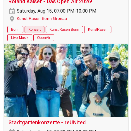
Roland Kaiser - Das Open Air 2026!
Saturday, Aug 15, 07:00 PM-10:00 PM
Kunst!Rasen Bonn Gronau
Bonn
Konzert
Kunst!Rasen Bonn
KunstRasen
Live-Musik
OpenAir
Stadtgartenkonzerte - reUNited