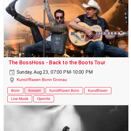
The BossHoss - Back to the Boots Tour
Sunday, Aug 23, 07:00 PM-10:00 PM
Kunst!Rasen Bonn Gronau
Bonn
Konzert
Kunst!Rasen Bonn
KunstRasen
Live-Musik
OpenAir