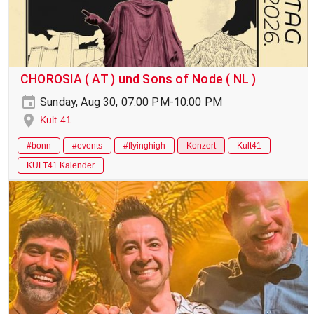
CHOROSIA ( AT ) und Sons of Node ( NL )
Sunday, Aug 30, 07:00 PM-10:00 PM
Kult 41
#bonn
#events
#flyinghigh
Konzert
Kult41
KULT41 Kalender