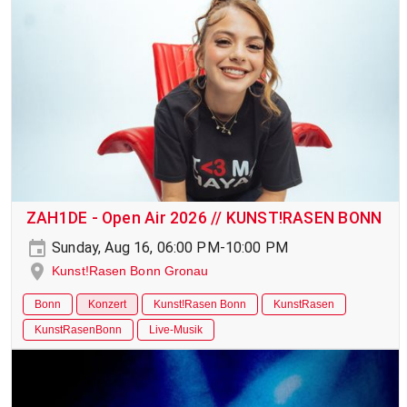
ZAH1DE - Open Air 2026 // KUNST!RASEN BONN
Sunday, Aug 16, 06:00 PM-10:00 PM
Kunst!Rasen Bonn Gronau
Bonn
Konzert
Kunst!Rasen Bonn
KunstRasen
KunstRasenBonn
Live-Musik