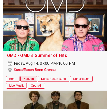
OMD - OMD`s Summer of Hits
Friday, Aug 14, 07:00 PM-10:00 PM
Kunst!Rasen Bonn Gronau
Bonn
Konzert
Kunst!Rasen Bonn
KunstRasen
Live-Musik
OpenAir