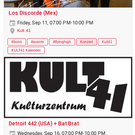
Los Discorde (Mex)
Friday, Sep 11, 07:00 PM-10:00 PM
Kult 41
#bonn
#events
#flyinghigh
Konzert
Kult41
KULT41 Kalender
Detroit 442 (USA) + Bat Brat
Wednesday, Sep 16, 07:00 PM-10:00 PM