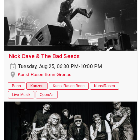
Nick Cave & The Bad Seeds
Tuesday, Aug 25, 06:30 PM-10:00 PM
Kunst!Rasen Bonn Gronau
Bonn
Konzert
Kunst!Rasen Bonn
KunstRasen
Live-Musik
OpenAir