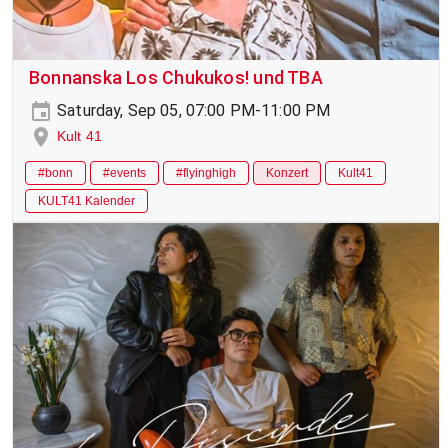
Bonnanska Los Chukukos! und TBA
Saturday, Sep 05, 07:00 PM-11:00 PM
Kult 41
#bonn
#events
#flyinghigh
Konzert
Kult41
KULT41 Kalender