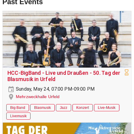
Past Events
HCC-BigBand - Live und Draußen - 50. Tag der
Blasmusik in Urfeld
Sunday, May 24, 07:00 PM-09:00 PM
Mehrzweckhalle Urfeld
Big Band
Blasmusik
Jazz
Konzert
Live-Musik
Livemusik