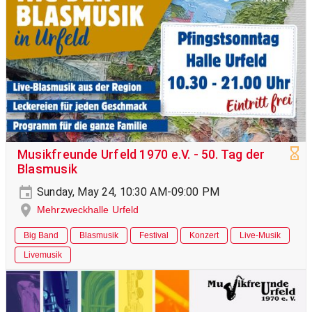
Musikfreunde Urfeld 1970 e.V. - 50. Tag der
Blasmusik
Sunday, May 24, 10:30 AM-09:00 PM
Mehrzweckhalle Urfeld
Big Band
Blasmusik
Festival
Konzert
Live-Musik
Livemusik