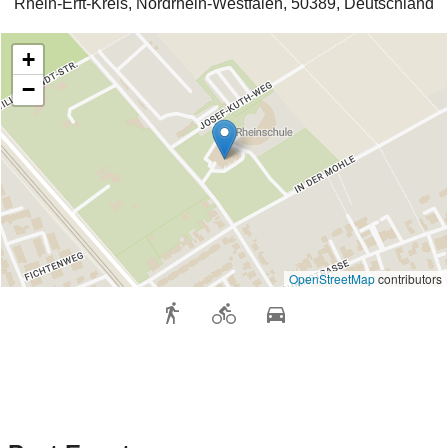
Rhein-Erft-Kreis, Nordrhein-Westfalen, 50389, Deutschland
+
−
OpenStreetMap
contributors