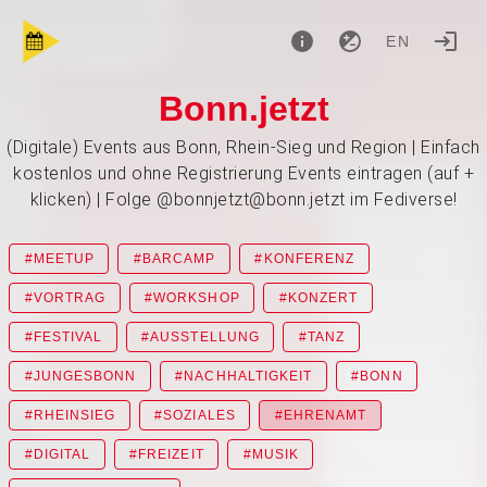
EN
Bonn.jetzt
(Digitale) Events aus Bonn, Rhein-Sieg und Region | Einfach
kostenlos und ohne Registrierung Events eintragen (auf +
klicken) | Folge @bonnjetzt@bonn.jetzt im Fediverse!
#MEETUP
#BARCAMP
#KONFERENZ
#VORTRAG
#WORKSHOP
#KONZERT
#FESTIVAL
#AUSSTELLUNG
#TANZ
#JUNGESBONN
#NACHHALTIGKEIT
#BONN
#RHEINSIEG
#SOZIALES
#EHRENAMT
#DIGITAL
#FREIZEIT
#MUSIK