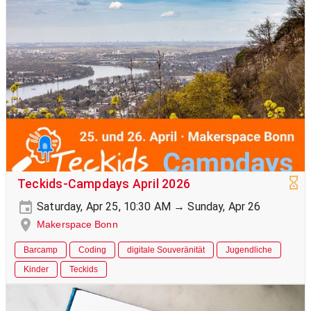
Teckids-Campdays April 2026
Saturday, Apr 25, 10:30 AM → Sunday, Apr 26
Makerspace Bonn
Barcamp
Coding
digitale Souveränität
Jugendliche
Kinder
Teckids