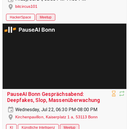
bitcircus101
HackerSpace
Meetup
PauseAI Bonn Gesprächsabend:
Deepfakes, Slop, Massenüberwachung
Wednesday, Jul 22, 06:30 PM-08:00 PM
Kirchenpavillon, Kaiserplatz 1 a, 53113 Bonn
KI
Künstliche Intelligenz
Meetup