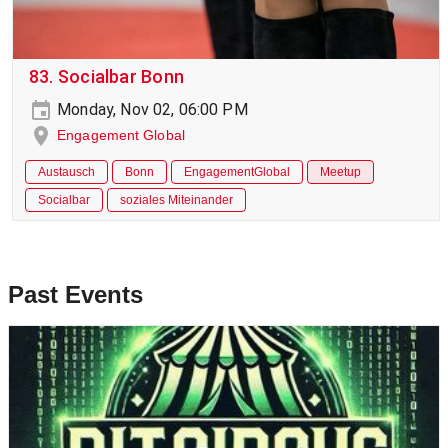
83. Socialbar Bonn
Monday, Nov 02, 06:00 PM
Engagement Global
Austausch
Bonn
EngagementGlobal
Meetup
Socialbar
soziales Miteinander
Past Events