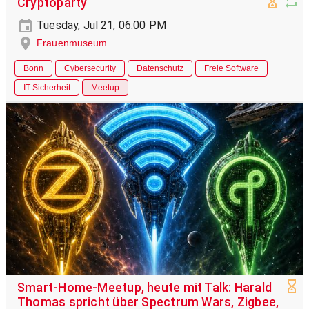
Cryptoparty
Tuesday, Jul 21, 06:00 PM
Frauenmuseum
Bonn
Cybersecurity
Datenschutz
Freie Software
IT-Sicherheit
Meetup
Smart-Home-Meetup, heute mit Talk: Harald
Thomas spricht über Spectrum Wars, Zigbee,