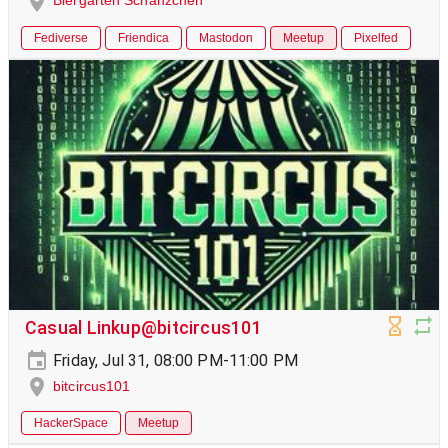
Biergarten Schänzchen
Fediverse
Friendica
Mastodon
Meetup
Pixelfed
Casual Linkup@bitcircus101
Friday, Jul 31, 08:00 PM-11:00 PM
bitcircus101
HackerSpace
Meetup