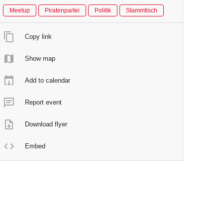
Meetup
Piratenpartei
Politik
Stammtisch
Copy link
Show map
Add to calendar
Report event
Download flyer
Embed