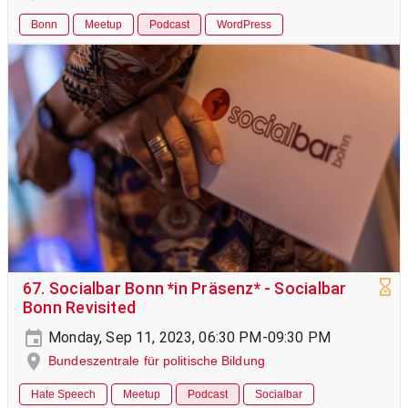
Bonn
Meetup
Podcast
WordPress
67. Socialbar Bonn *in Präsenz* - Socialbar
Bonn Revisited
Monday, Sep 11, 2023, 06:30 PM-09:30 PM
Bundeszentrale für politische Bildung
Hate Speech
Meetup
Podcast
Socialbar