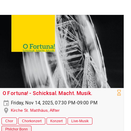
O Fortuna! - Schicksal. Macht. Musik.
Friday, Nov 14, 2025, 07:30 PM-09:00 PM
Kirche St. Matthäus, Alfter
Chor
Chorkonzert
Konzert
Live-Musik
Philchor Bonn