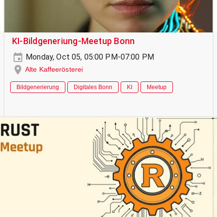
KI-Bildgeneriung-Meetup Bonn
Monday, Oct 05, 05:00 PM-07:00 PM
Alte Kaffeerösterei
Bildgenerierung
Digitales Bonn
KI
Meetup