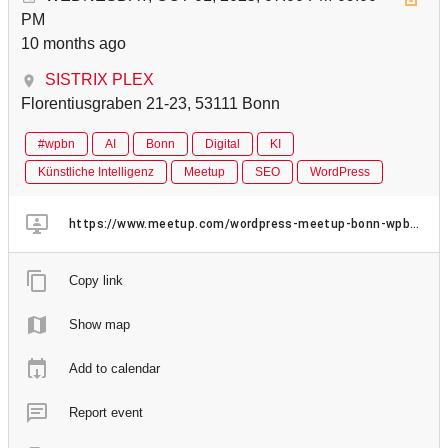
PM
10 months ago
SISTRIX PLEX
Florentiusgraben 21-23, 53111 Bonn
#wpbn
AI
Bonn
Digital
KI
Künstliche Intelligenz
Meetup
SEO
WordPress
https://www.meetup.com/wordpress-meetup-bonn-wpbn/events/307008259/
Copy link
Show map
Add to calendar
Report event