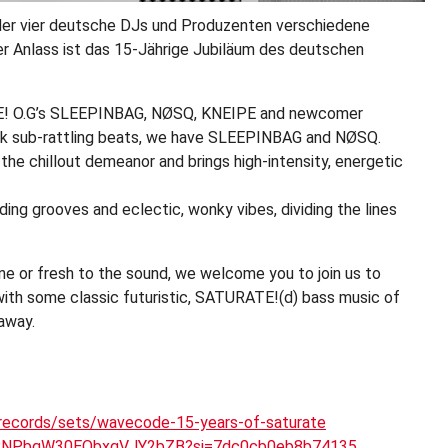
der vier deutsche DJs und Produzenten verschiedene
er Anlass ist das 15-Jährige Jubiläum des deutschen
ATE! O.G’s SLEEPINBAG, NØSQ, KNEIPE and newcomer
dark sub-rattling beats, we have SLEEPINBAG and NØSQ.
e chillout demeanor and brings high-intensity, energetic
ing grooves and eclectic, wonky vibes, dividing the lines
e or fresh to the sound, we welcome you to join us to
 with some classic futuristic, SATURATE!(d) bass music of
 away.
erecords/sets/wavecode-15-years-of-saturate
t/0qPNPbqW30EQbxgVJY2bZB?si=7dc0cb0eb8b74135