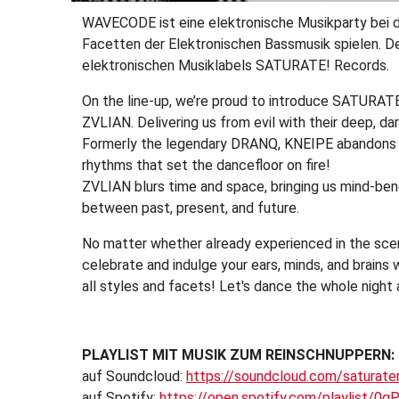
WAVECODE ist eine elektronische Musikparty bei 
Facetten der Elektronischen Bassmusik spielen. D
elektronischen Musiklabels SATURATE! Records.
On the line-up, we’re proud to introduce SATUR
ZVLIAN. Delivering us from evil with their deep, 
Formerly the legendary DRANQ, KNEIPE abandons th
rhythms that set the dancefloor on fire!
ZVLIAN blurs time and space, bringing us mind-bend
between past, present, and future.
No matter whether already experienced in the scen
celebrate and indulge your ears, minds, and brains
all styles and facets! Let's dance the whole night
PLAYLIST MIT MUSIK ZUM REINSCHNUPPERN:
auf Soundcloud:
https://soundcloud.com/saturat
auf Spotify:
https://open.spotify.com/playlis