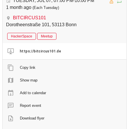
TUESDAY, JUL 07, 07:00 PM-10:00 PM
1 month ago
(Each Tuesday)
BITCIRCUS101
Dorotheenstraße 101, 53113 Bonn
HackerSpace
Meetup
https://bitcircus101.de
Copy link
Show map
Add to calendar
Report event
Download flyer