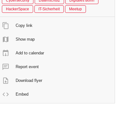
Cybersecurity
Datenschutz
Digitales Bonn
HackerSpace
IT-Sicherheit
Meetup
Copy link
Show map
Add to calendar
Report event
Download flyer
Embed