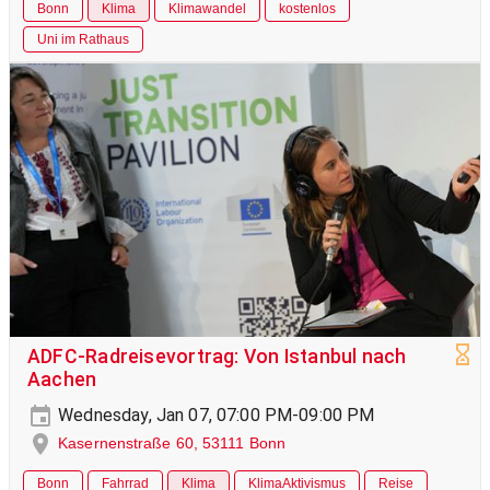
Bonn
Klima
Klimawandel
kostenlos
Uni im Rathaus
ADFC-Radreisevortrag: Von Istanbul nach
Aachen
Wednesday, Jan 07, 07:00 PM-09:00 PM
Kasernenstraße 60, 53111 Bonn
Bonn
Fahrrad
Klima
KlimaAktivismus
Reise