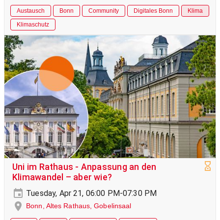
Austausch
Bonn
Community
Digitales Bonn
Klima
Klimaschutz
Uni im Rathaus - Anpassung an den
Klimawandel – aber wie?
Tuesday, Apr 21, 06:00 PM-07:30 PM
Bonn, Altes Rathaus, Gobelinsaal