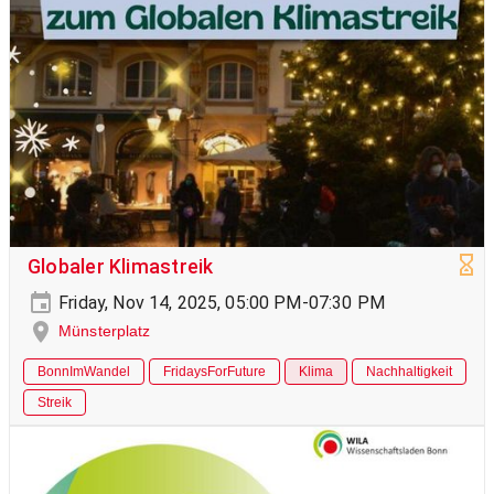
Globaler Klimastreik
Friday, Nov 14, 2025, 05:00 PM-07:30 PM
Münsterplatz
BonnImWandel
FridaysForFuture
Klima
Nachhaltigkeit
Streik