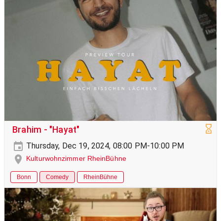
Brahim - "Hayat"
Thursday, Dec 19, 2024, 08:00 PM-10:00 PM
Kulturwohnzimmer RheinBühne
Bonn
Comedy
RheinBühne