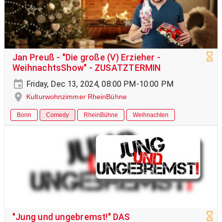
Jan Preuß - "Die große (V) Erzieher -
WeihnachtsShow" - ZUSATZTERMIN
Friday, Dec 13, 2024, 08:00 PM-10:00 PM
Kulturwohnzimmer RheinBühne
Bonn
Comedy
RheinBühne
Weihnachten
"Jung und ungebremst!" DAS