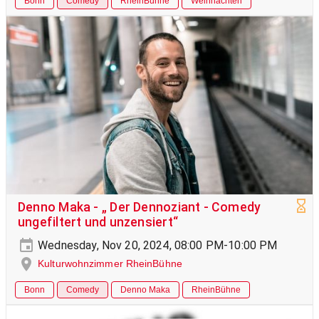
Bonn
Comedy
RheinBühne
Weihnachten
Denno Maka - „ Der Dennoziant - Comedy
ungefiltert und unzensiert“
Wednesday, Nov 20, 2024, 08:00 PM-10:00 PM
Kulturwohnzimmer RheinBühne
Bonn
Comedy
Denno Maka
RheinBühne