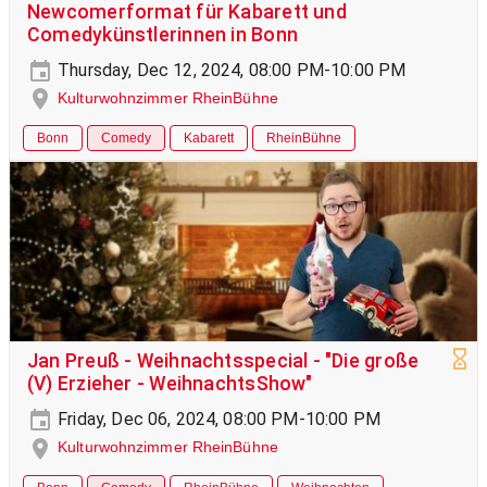
Newcomerformat für Kabarett und
Comedykünstlerinnen in Bonn
Thursday, Dec 12, 2024, 08:00 PM-10:00 PM
Kulturwohnzimmer RheinBühne
Bonn
Comedy
Kabarett
RheinBühne
Jan Preuß - Weihnachtsspecial - "Die große
(V) Erzieher - WeihnachtsShow"
Friday, Dec 06, 2024, 08:00 PM-10:00 PM
Kulturwohnzimmer RheinBühne