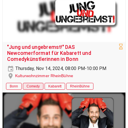
"Jung und ungebremst!" DAS
Newcomerformat für Kabarett und
Comedykünstlerinnen in Bonn
Thursday, Nov 14, 2024, 08:00 PM-10:00 PM
Kulturwohnzimmer RheinBühne
Bonn
Comedy
Kabarett
RheinBühne