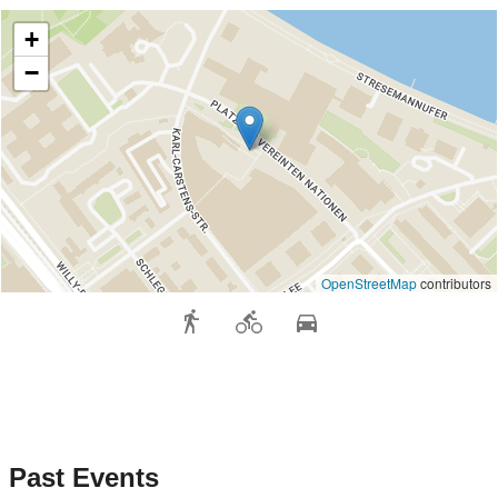
+
−
OpenStreetMap
contributors
Past Events