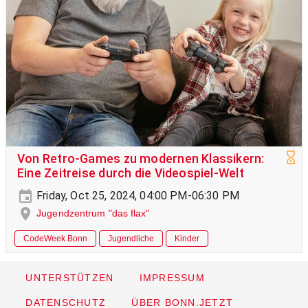
Von Retro-Games zu modernen Klassikern:
Eine Zeitreise durch die Videospiel-Welt
Friday, Oct 25, 2024, 04:00 PM-06:30 PM
Jugendzentrum "das flax"
CodeWeek Bonn
Jugendliche
Kinder
UNTERSTÜTZEN
IMPRESSUM
DATENSCHUTZ
ÜBER BONN.JETZT