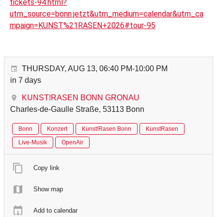
tickets-94.html?
utm_source=bonn.jetzt&utm_medium=calendar&utm_ca
mpaign=KUNST%21RASEN+2026#tour-95
THURSDAY, AUG 13, 06:40 PM-10:00 PM
in 7 days
KUNST!RASEN BONN GRONAU
Charles-de-Gaulle Straße, 53113 Bonn
Bonn
Konzert
Kunst!Rasen Bonn
KunstRasen
Live-Musik
OpenAir
Copy link
Show map
Add to calendar