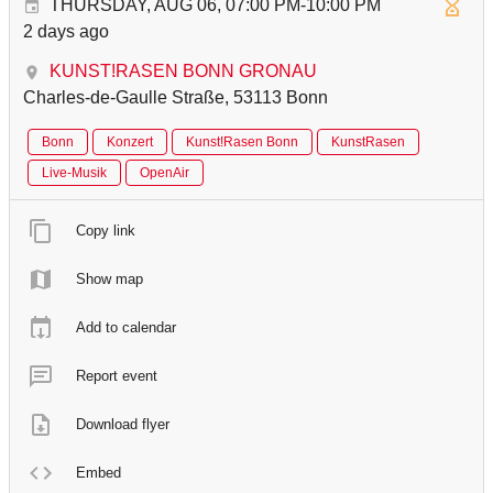
THURSDAY, AUG 06, 07:00 PM-10:00 PM
2 days ago
KUNST!RASEN BONN GRONAU
Charles-de-Gaulle Straße, 53113 Bonn
Bonn
Konzert
Kunst!Rasen Bonn
KunstRasen
Live-Musik
OpenAir
Copy link
Show map
Add to calendar
Report event
Download flyer
Embed