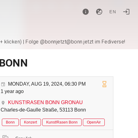
EN
 + klicken) | Folge @bonnjetzt@bonn.jetzt im Fediverse!
N BONN
MONDAY, AUG 19, 2024, 06:30 PM
1 year ago
KUNST!RASEN BONN GRONAU
Charles-de-Gaulle Straße, 53113 Bonn
Bonn
Konzert
Kunst!Rasen Bonn
OpenAir