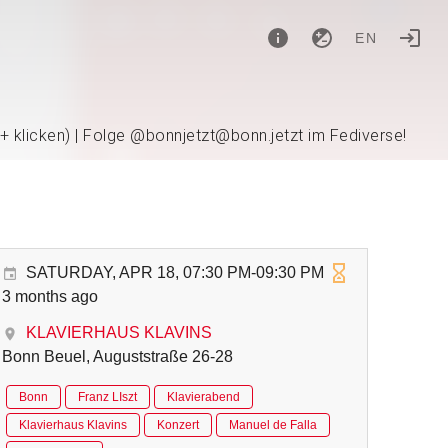
EN
 + klicken) | Folge @bonnjetzt@bonn.jetzt im Fediverse!
SATURDAY, APR 18, 07:30 PM-09:30 PM
3 months ago
KLAVIERHAUS KLAVINS
Bonn Beuel, Auguststraße 26-28
Bonn
Franz LIszt
Klavierabend
Klavierhaus Klavins
Konzert
Manuel de Falla