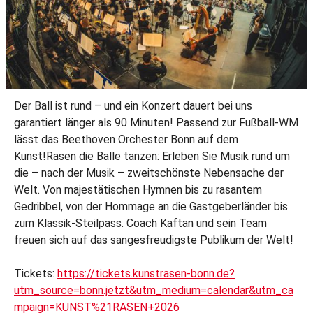
Der Ball ist rund – und ein Konzert dauert bei uns
garantiert länger als 90 Minuten! Passend zur Fußball-WM
lässt das Beethoven Orchester Bonn auf dem
Kunst!Rasen die Bälle tanzen: Erleben Sie Musik rund um
die – nach der Musik – zweitschönste Nebensache der
Welt. Von majestätischen Hymnen bis zu rasantem
Gedribbel, von der Hommage an die Gastgeberländer bis
zum Klassik-Steilpass. Coach Kaftan und sein Team
freuen sich auf das sangesfreudigste Publikum der Welt!
Tickets:
https://tickets.kunstrasen-bonn.de?
utm_source=bonn.jetzt&utm_medium=calendar&utm_ca
mpaign=KUNST%21RASEN+2026