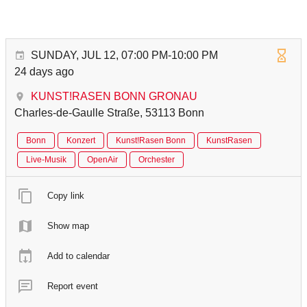
SUNDAY, JUL 12, 07:00 PM-10:00 PM
24 days ago
KUNST!RASEN BONN GRONAU
Charles-de-Gaulle Straße, 53113 Bonn
Bonn
Konzert
Kunst!Rasen Bonn
KunstRasen
Live-Musik
OpenAir
Orchester
Copy link
Show map
Add to calendar
Report event