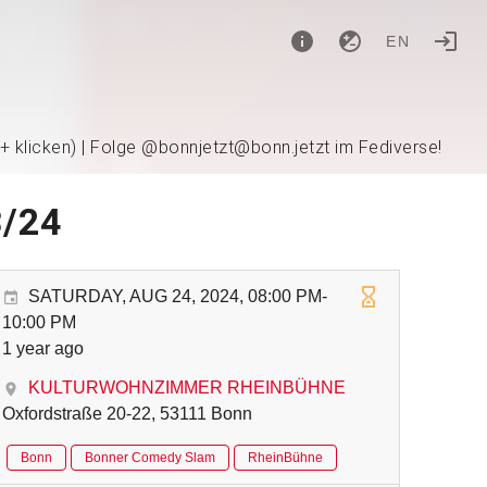
EN
 + klicken) | Folge @bonnjetzt@bonn.jetzt im Fediverse!
3/24
SATURDAY, AUG 24, 2024, 08:00 PM-
10:00 PM
1 year ago
KULTURWOHNZIMMER RHEINBÜHNE
Oxfordstraße 20-22, 53111 Bonn
Bonn
Bonner Comedy Slam
RheinBühne