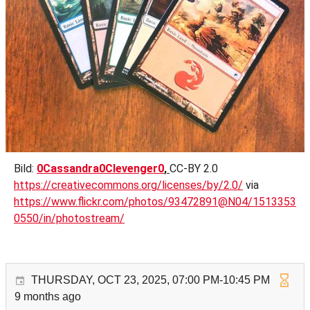
Bild:
0Cassandra0Clevenger0
,
CC-BY 2.0
https://creativecommons.org/licenses/by/2.0/
via
https://www.flickr.com/photos/93472891@N04/1513353
0550/in/photostream/
THURSDAY, OCT 23, 2025, 07:00 PM-10:45 PM
9 months ago