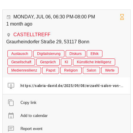
MONDAY, JUL 06, 06:30 PM-08:00 PM
1 month ago
CASTELLTREFF
Graurheindorfer Straße 29, 53117 Bonn
Austausch
Digitalisierung
Diskurs
Ethik
Gesellschaft
Gespräch
KI
Künstliche Intelligenz
Medienresilienz
Papst
Religion
Salon
Werte
https://sabria-david.de/2025/09/08/erzaehl-salon-von-menschen-und-maschinen/
Copy link
Add to calendar
Report event