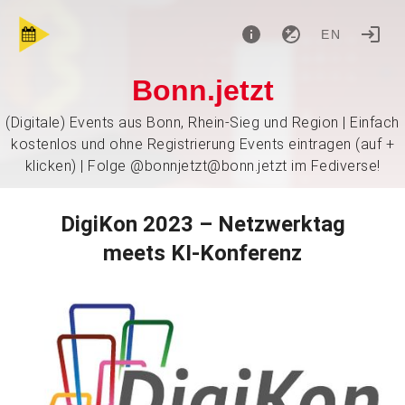
EN
Bonn.jetzt
(Digitale) Events aus Bonn, Rhein-Sieg und Region | Einfach
kostenlos und ohne Registrierung Events eintragen (auf +
klicken) | Folge @bonnjetzt@bonn.jetzt im Fediverse!
Di­gi­Kon 2023 – Netz­werk­tag
meets KI-Kon­fe­renz