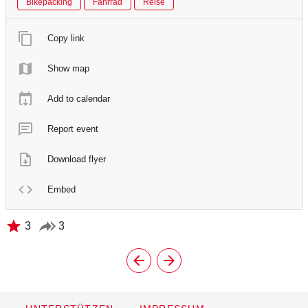
Bikepacking
Fahrrad
Reise
Copy link
Show map
Add to calendar
Report event
Download flyer
Embed
3
3