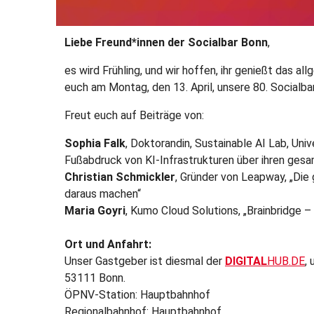
Liebe Freund*innen der Socialbar Bonn
,
es wird Frühling, und wir hoffen, ihr genießt das a
euch am Montag, den 13. April, unsere 80. Socialba
Freut euch auf Beiträge von:
Sophia Falk
, Doktorandin, Sustainable AI Lab, Uni
Fußabdruck von KI-Infrastrukturen über ihren ges
Christian Schmickler
, Gründer von Leapway, „Die
daraus machen“
Maria Goyri
, Kumo Cloud Solutions, „Brainbridge 
Ort und Anfahrt:
Unser Gastgeber ist diesmal der
DIGITAL
HUB.DE
,
53111 Bonn.
ÖPNV-Station: Hauptbahnhof
Regionalbahnhof: Hauptbahnhof