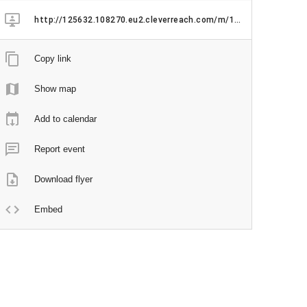
http://125632.108270.eu2.cleverreach.com/m/16950631/1425028-2fb81a4db876314ed22e40fb15ecf62ee16022169ccda4dec16dc5f3430492b330b239b77d92f6f48d27ba415fa384a1
Copy link
Show map
Add to calendar
Report event
Download flyer
Embed